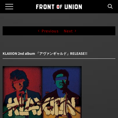
Skip
to
content
Previous
Next
KLAXION 2nd album 「アヴァンギャルド」RELEASE!!