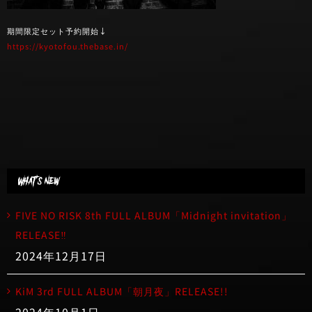
期間限定セット予約開始↓
https://kyotofou.thebase.in/
What’s new
FIVE NO RISK 8th FULL ALBUM「Midnight invitation」
RELEASE‼︎
2024年12月17日
KiM 3rd FULL ALBUM「朝月夜」RELEASE!!
2024年10月1日