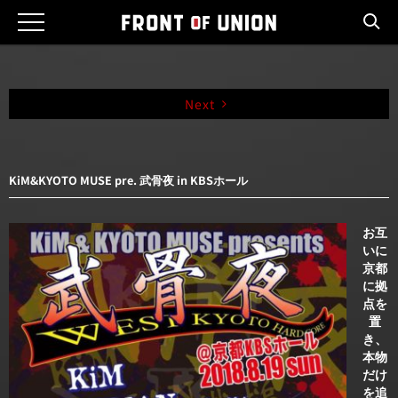
Skip
to
content
Next
KiM&KYOTO MUSE pre. 武骨夜 in KBSホール
お互
いに
京都
に拠
点を
置
き、
本物
だけ
を追