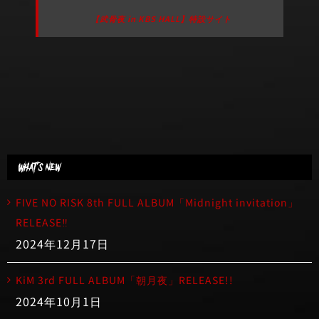
【武骨夜 in KBS HALL】特設サイト
What’s new
FIVE NO RISK 8th FULL ALBUM「Midnight invitation」
RELEASE‼︎
2024年12月17日
KiM 3rd FULL ALBUM「朝月夜」RELEASE!!
2024年10月1日